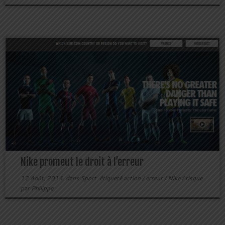
Nike promeut le droit à l’erreur
12 Août, 2014
dans
Sport
étiqueté
action
/
erreur
/
Nike
/
risque
par
Philippe