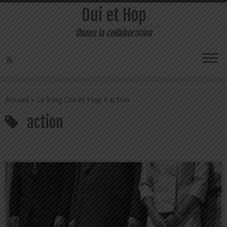
Oui et Hop
Osons la collaboration
Accueil
»
Le blog Oui et Hop
»
action
action