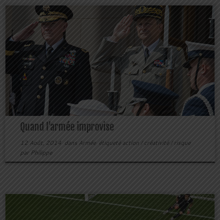
Quand l’armée improvise
12 Août, 2014
dans
Armée
étiqueté
action
/
créativité
/
risque
par
Philippe