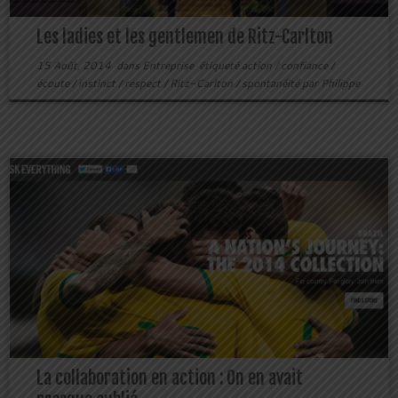
Les ladies et les gentlemen de Ritz-Carlton
15 Août, 2014
dans
Entreprise
étiqueté
action
/
confiance
/
écoute
/
instinct
/
respect
/
Ritz-Carlton
/
spontanéité
par
Philippe
La collaboration en action : On en avait