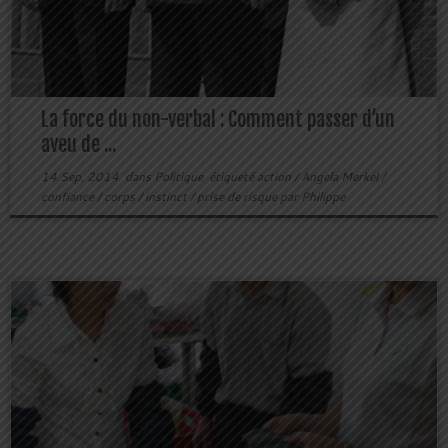
La force du non-verbal : Comment passer d’un
aveu de ...
14 Sep, 2014
dans
Politique
étiqueté
action
/
Angela Merkel
/
confiance
/
corps
/
instinct
/
prise de risque
par
Philippe