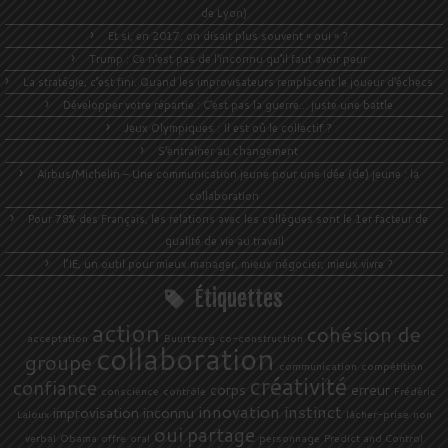
de Lyon)
Et si, en 2017, on disait plus souvent « oui » ?
Trump : Ce n’est pas de l’inconnu qu’il faut avoir peur
La stratégie, c’est fini. Quand les improvisateurs remplacent le joueur d’échecs
Développer votre répartie : C’est pas la guerre… juste une battle
Jeux Olympiques : Il est où le collectif ?
S’entraîner au changement
Airbus/Michelin – Une communication jeune pour une idée (de) jeune : la
collaboration
Pour 78% des Français, les relations avec les collègues sont le 1er facteur de
qualité de vie au travail
l’IE, un outil pour mieux manager, mieux négocier, mieux vivre ?
Étiquettes
action
cohésion de
acceptation
Buurtzorg
co-construction
collaboration
groupe
communication
compétition
créativité
confiance
corps
erreur
conscience
contrôle
Frédéric
innovation
instinct
improvisation
inconnu
Laloux
lâcher-prise
non
oui
partage
verbal
Obama
offre
oral
personnage
Predict and Control