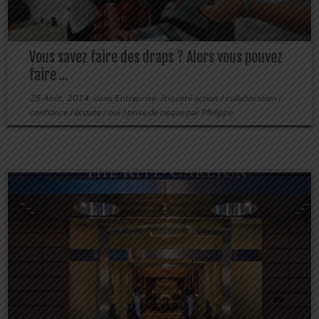
Vous savez faire des draps ? Alors vous pouvez
faire ...
25 Août, 2014
dans
Entreprise
étiqueté
action
/
collaboration
/
confiance
/
écoute
/
oui
/
prise de risque
par
Philippe