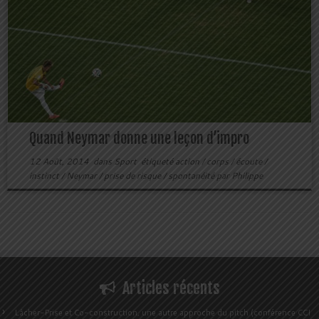
Quand Neymar donne une leçon d’impro
12 Août, 2014
dans
Sport
étiqueté
action
/
corps
/
écoute
/
instinct
/
Neymar
/
prise de risque
/
spontanéité
par
Philippe
Articles récents
Lâcher-Prise et Co-construction, une autre approche du pitch (conférence CCI