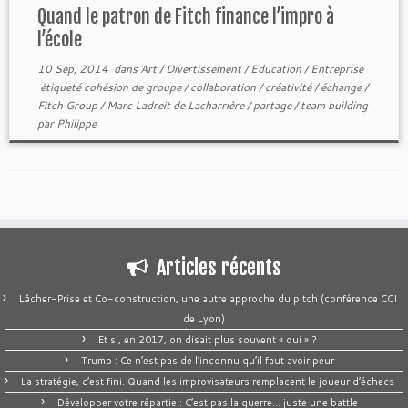
Quand le patron de Fitch finance l’impro à
l’école
10 Sep, 2014
dans
Art / Divertissement
/
Education
/
Entreprise
étiqueté
cohésion de groupe
/
collaboration
/
créativité
/
échange
/
Fitch Group
/
Marc Ladreit de Lacharrière
/
partage
/
team building
par
Philippe
Articles récents
Lâcher-Prise et Co-construction, une autre approche du pitch (conférence CCI
de Lyon)
Et si, en 2017, on disait plus souvent « oui » ?
Trump : Ce n’est pas de l’inconnu qu’il faut avoir peur
La stratégie, c’est fini. Quand les improvisateurs remplacent le joueur d’échecs
Développer votre répartie : C’est pas la guerre… juste une battle