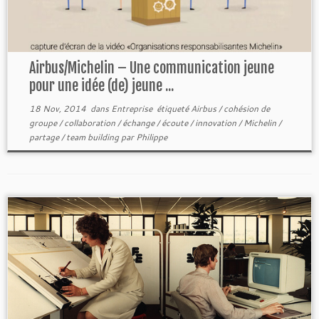
Airbus/Michelin – Une communication jeune
pour une idée (de) jeune ...
18 Nov, 2014
dans
Entreprise
étiqueté
Airbus
/
cohésion de
groupe
/
collaboration
/
échange
/
écoute
/
innovation
/
Michelin
/
partage
/
team building
par
Philippe