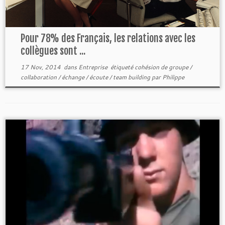
Pour 78% des Français, les relations avec les
collègues sont ...
17 Nov, 2014
dans
Entreprise
étiqueté
cohésion de groupe
/
collaboration
/
échange
/
écoute
/
team building
par
Philippe