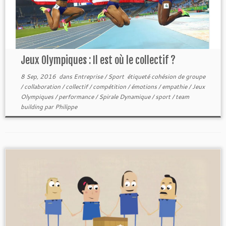
Jeux Olympiques : Il est où le collectif ?
8 Sep, 2016
dans
Entreprise
/
Sport
étiqueté
cohésion de groupe
/
collaboration
/
collectif
/
compétition
/
émotions
/
empathie
/
Jeux
Olympiques
/
performance
/
Spirale Dynamique
/
sport
/
team
building
par
Philippe