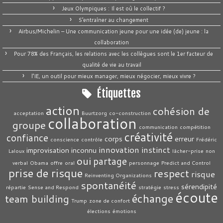
Jeux Olympiques : Il est où le collectif ?
S’entraîner au changement
Airbus/Michelin – Une communication jeune pour une idée (de) jeune : la
collaboration
Pour 78% des Français, les relations avec les collègues sont le 1er facteur de
qualité de vie au travail
l’IE, un outil pour mieux manager, mieux négocier, mieux vivre ?
Étiquettes
action
cohésion de
acceptation
Buurtzorg
co-construction
collaboration
groupe
communication
compétition
créativité
confiance
corps
erreur
conscience
contrôle
Frédéric
innovation
instinct
improvisation
inconnu
Laloux
lâcher-prise
non
oui
partage
verbal
Obama
offre
oral
personnage
Predict and Control
prise de risque
respect
risque
Reinventing Organizations
spontanéité
sérendipité
répartie
Sense and Respond
stratégie
stress
écoute
échange
team building
Trump
zone de confort
élections
émotions