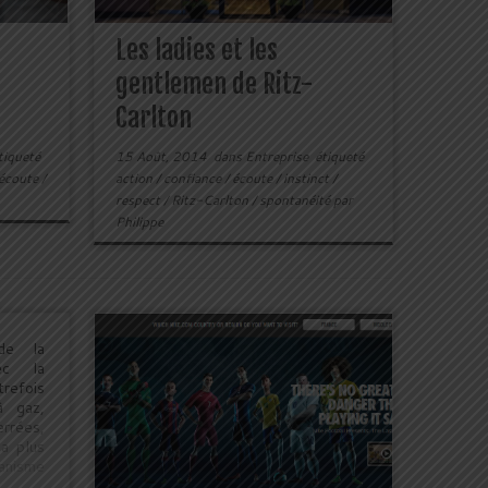
Les ladies et les
gentlemen de Ritz-
Carlton
tiqueté
15 Août, 2014
dans
Entreprise
étiqueté
écoute
/
action
/
confiance
/
écoute
/
instinct
/
respect
/
Ritz-Carlton
/
spontanéité
par
Philippe
de la
ec la
refois
à gaz,
rrées,
la plus
nisme
 ville.