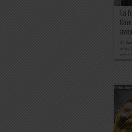
La f
Com
aveu
14 Sep
action
instinc