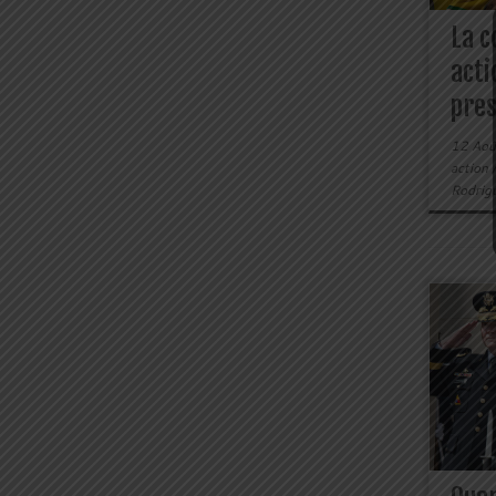
La c
acti
pres
12 Aoû
action
Rodrig