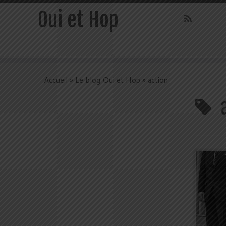
Oui et Hop
Accueil
»
Le blog Oui et Hop
»
action