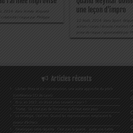
d l’armée improvise
Quand Neymar donn
une leçon d’impro
t, 2014
dans
Armée
étiqueté
/
créativité
/
risque
par
Philippe
12 Août, 2014
dans
Sport
étique
action
/
corps
/
écoute
/
instinct
/
prise de risque
/
spontanéité
par
Ph
Articles récents
Lâcher-Prise et Co-construction, une autre approche du pitch
a
(conférence CCI de Lyon)
Et si, en 2017, on disait plus souvent « oui » ?
c
Trump : Ce n’est pas de l’inconnu qu’il faut avoir peur
La stratégie, c’est fini. Quand les improvisateurs remplacent le
i
joueur d’échecs
Développer votre répartie : C’est pas la guerre… juste une battle