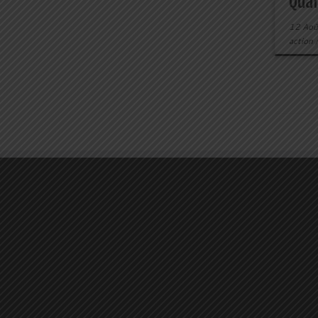
Quan
12 Aoû
action