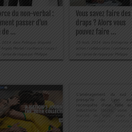
orce du non-verbal :
Vous savez faire des
ment passer d’un
draps ? Alors vous
 de ...
pouvez faire ...
, 2014
dans
Politique
étiqueté
25 Août, 2014
dans
Entreprise
é
/
Angela Merkel
/
confiance
/
corps
/
action
/
collaboration
/
confiance
/
t
/
prise de risque
par
Philippe
oui
/
prise de risque
par
Philippe
L’aménagement du sud 
presqu’île de Lyon av
reconquête d’une zone aut
industrielle (docks, usine 
marché de gros, voies fe
terrains vagues…) constitue 
grosse opération d’urba
actuelle sur le territoire de la