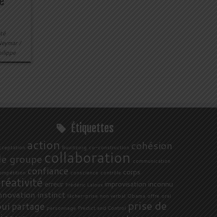
e
té
Neymar
/
ilippe
Étiquettes
action
cohésion
cceptation
Buurtzorg
co-construction
collaboration
de groupe
communication
confiance
corps
ompétition
conscience
contrôle
créativité
erreur
improvisation
inconnu
Frédéric Laloux
nnovation
instinct
lâcher-prise
non verbal
Obama
offre
oral
prise de
oui
partage
personnage
Predict and Control