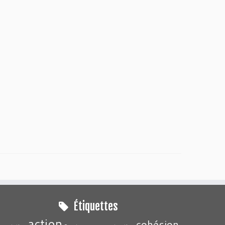
Étiquettes
action
cohésion