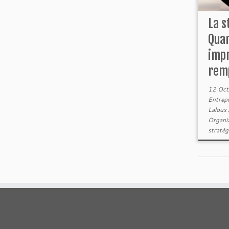
La s
Quan
imp
remp
12 Oct
Entrep
Laloux
Organi
stratég