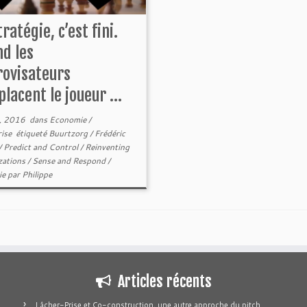
tratégie, c’est fini.
d les
rovisateurs
lacent le joueur ...
, 2016
dans
Economie
/
rise
étiqueté
Buurtzorg
/
Frédéric
/
Predict and Control
/
Reinventing
zations
/
Sense and Respond
/
ie
par
Philippe
Articles récents
Lâcher-Prise et Co-construction, une autre approche du pitch