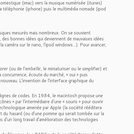
domestique (imac) vers la musique numérisée (itunes)
 la téléphonie (iphone) puis le multimédia nomade (ipod
risques mesurés mais nombreux. On se souvient
, des bonnes idées qui deviennent de mauvaises idées
la caméra sur le nano, l’ipod windows…). Pour avancer,
er (ou de l’embellir, le miniaturiser ou le simplifier) et
a concurrence, écoute du marché, « oui » puis
 nouveau. L’invention de l’interface graphique du
es lignes de codes. En 1984, le macintosh propose une
ônes » par l’intermédiaire d’une « souris » pour ouvrir
technologique amenée par Apple (la société rééditera
uit du hasard (ou d’une pomme qui serait tombée sur la
s d’un long travail d’amélioration des technologies