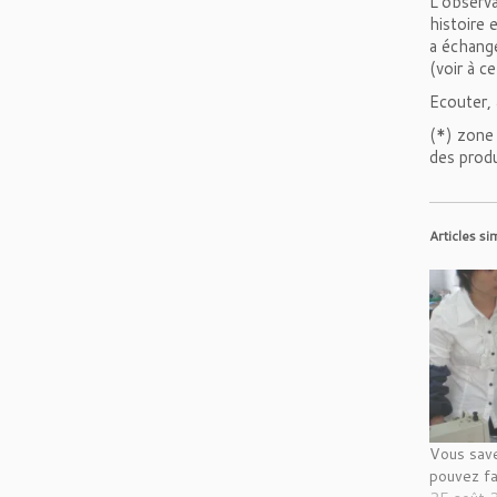
L’observa
histoire 
a échangé
(voir à c
Ecouter, 
(*) zone 
des produ
Articles si
Vous save
pouvez fa