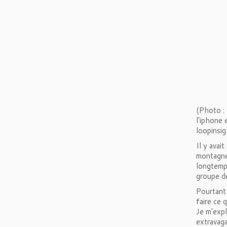
(Photo :
l’iphone 
loopinsi
Il y avai
montagne
longtemps
groupe d
Pourtant 
faire ce 
Je m’expl
extravaga