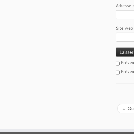
Adresse 
Site web
Préven
Préven
←
Qua