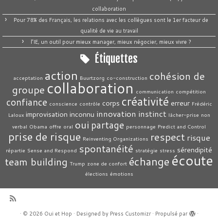
collaboration
Pour 78% des Français, les relations avec les collègues sont le 1er facteur de
qualité de vie au travail
l’IE, un outil pour mieux manager, mieux négocier, mieux vivre ?
Étiquettes
action
cohésion de
acceptation
Buurtzorg
co-construction
collaboration
groupe
communication
compétition
créativité
confiance
corps
erreur
conscience
contrôle
Frédéric
innovation
instinct
improvisation
inconnu
Laloux
lâcher-prise
non
oui
partage
verbal
Obama
offre
oral
personnage
Predict and Control
prise de risque
respect
risque
Reinventing Organizations
spontanéité
sérendipité
répartie
Sense and Respond
stratégie
stress
écoute
échange
team building
Trump
zone de confort
élections
émotions
·
© 2026
Oui et Hop
·
Designed by
Press Customizr
·
Propulsé par
·