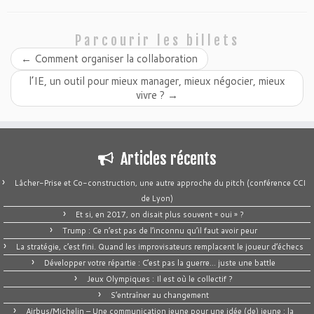
Parcourir les billets
←
Comment organiser la collaboration
l’IE, un outil pour mieux manager, mieux négocier, mieux
vivre ?
→
Articles récents
Lâcher-Prise et Co-construction, une autre approche du pitch (conférence CCI
de Lyon)
Et si, en 2017, on disait plus souvent « oui » ?
Trump : Ce n’est pas de l’inconnu qu’il faut avoir peur
La stratégie, c’est fini. Quand les improvisateurs remplacent le joueur d’échecs
Développer votre répartie : C’est pas la guerre… juste une battle
Jeux Olympiques : Il est où le collectif ?
S’entraîner au changement
Airbus/Michelin – Une communication jeune pour une idée (de) jeune : la