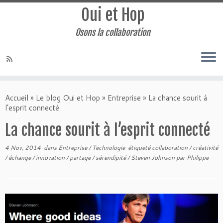
Oui et Hop
Osons la collaboration
Accueil
»
Le blog Oui et Hop
»
Entreprise
»
La chance sourit à
l’esprit connecté
La chance sourit à l’esprit connecté
4 Nov, 2014
dans
Entreprise
/
Technologie
étiqueté
collaboration
/
créativité
/
échange
/
innovation
/
partage
/
sérendipité
/
Steven Johnson
par
Philippe