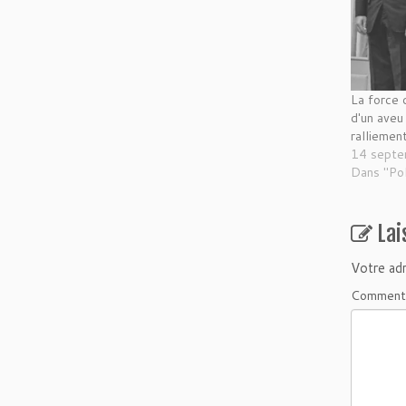
La force 
d'un aveu
ralliemen
14 sept
Dans "Pol
Lai
Votre adr
Comment