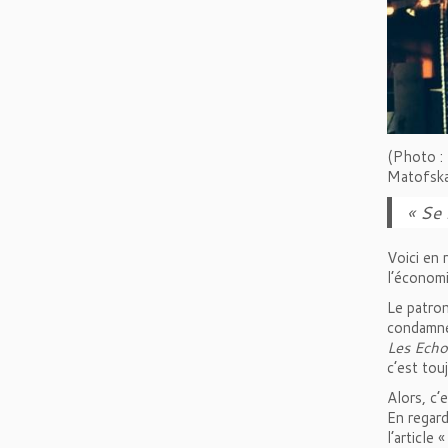
(Photo :
Matofsk
« Se 
Voici en 
l’économi
Le patron
condamnée
Les Echo
c’est touj
Alors, c’
En regard
l’article 