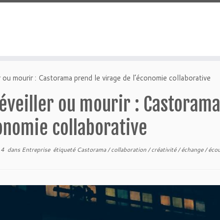
r ou mourir : Castorama prend le virage de l’économie collaborative
éveiller ou mourir : Castorama
onomie collaborative
14
dans
Entreprise
étiqueté
Castorama
/
collaboration
/
créativité
/
échange
/
éco