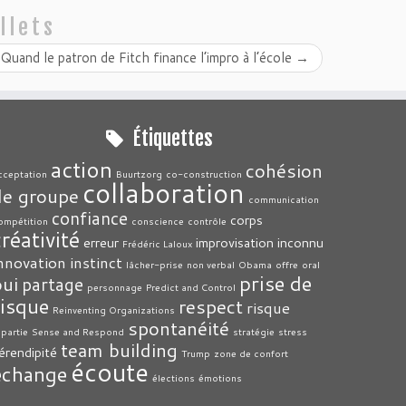
llets
Quand le patron de Fitch finance l’impro à l’école
→
Étiquettes
action
cohésion
cceptation
Buurtzorg
co-construction
collaboration
de groupe
communication
confiance
corps
ompétition
conscience
contrôle
créativité
erreur
improvisation
inconnu
Frédéric Laloux
nnovation
instinct
lâcher-prise
non verbal
Obama
offre
oral
prise de
oui
partage
personnage
Predict and Control
risque
respect
risque
Reinventing Organizations
spontanéité
épartie
Sense and Respond
stratégie
stress
team building
érendipité
Trump
zone de confort
écoute
échange
élections
émotions