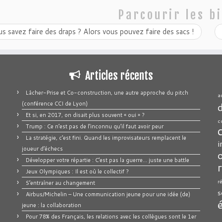
Parcourir les bi
s savez faire des draps ? Alors vous pouvez faire des sacs !
Articles récents
Lâcher-Prise et Co-construction, une autre approche du pitch
a
(conférence CCI de Lyon)
Et si, en 2017, on disait plus souvent « oui » ?
c
Trump : Ce n’est pas de l’inconnu qu’il faut avoir peur
La stratégie, c’est fini. Quand les improvisateurs remplacent le
i
joueur d’échecs
Développer votre répartie : C’est pas la guerre… juste une battle
Jeux Olympiques : Il est où le collectif ?
r
S’entraîner au changement
s
Airbus/Michelin – Une communication jeune pour une idée (de)
jeune : la collaboration
Pour 78% des Français, les relations avec les collègues sont le 1er