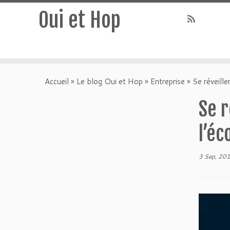
Oui et Hop
Accueil
»
Le blog Oui et Hop
»
Entreprise
»
Se réveille
Se r
l’éc
3 Sep, 20