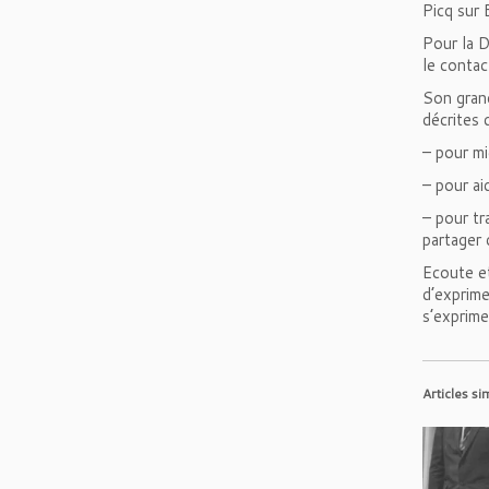
Picq sur
Pour la D
le contac
Son grand
décrites 
– pour mi
– pour ai
– pour tr
partager 
Ecoute et
d’exprime
s’exprime
Articles si